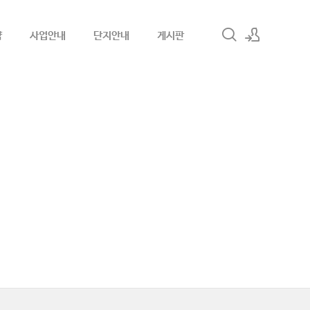
약
사업안내
단지안내
게시판
로그인
회원가입